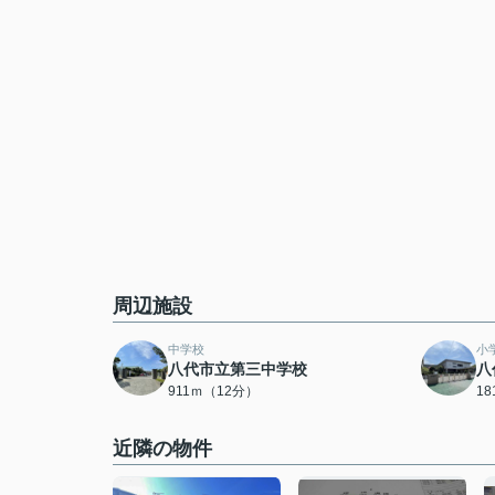
周辺施設
中学校
小
八代市立第三中学校
八
911ｍ（12分）
1
近隣の物件