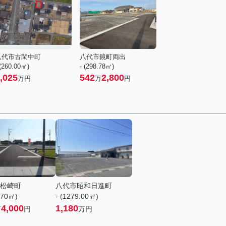
八代市古閑中町
八代市鏡町両出
 (260.00㎡)
- (298.78㎡)
,025
542
2,800
万円
万
円
松崎町
八代市昭和日進町
.70㎡)
- (1279.00㎡)
4,000
1,180
万
円
万円