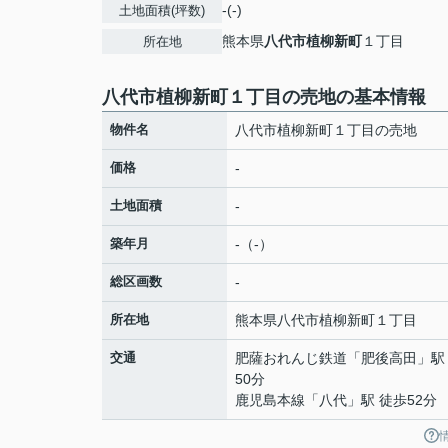
-(-)
土地面積(坪数)
熊本県
八代市
植柳新町
１丁目
所在地
八代市植柳新町１丁目の売地の基本情報
物件名
八代市植柳新町１丁目の売地
価格
-
土地面積
-
築年月
-（-）
総区画数
-
所在地
熊本県
八代市
植柳新町
１丁目
交通
肥薩おれんじ鉄道
「
肥後高田
」駅
50分
鹿児島本線
「
八代
」駅 徒歩52分