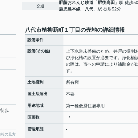
肥薩おれんじ鉄道
「
肥後高田
」駅 徒歩5
交通
鹿児島本線
「
八代
」駅 徒歩52分
八代市植柳新町１丁目の売地の詳細情報
設備条件
設備(その他)
上下水道未整備のため、井戸の掘削
び浄化槽の設置が必要です。浄化槽
の際は、市への申請により補助金が
す。
土地権利
所有権
国土法届出
不要
用途地域
第一種低層住居専用
 徒歩
区画数
- / -
管理形態
-
情報の見方