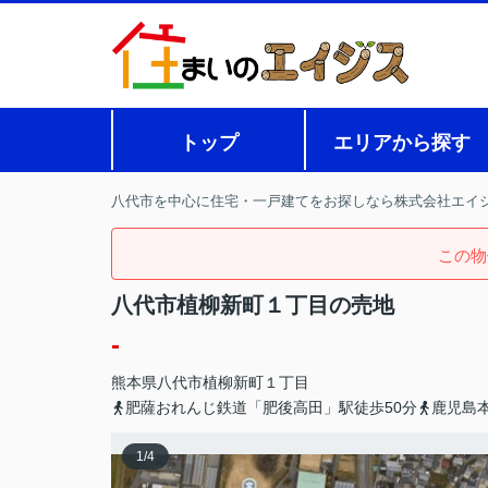
トップ
エリアから探す
八代市を中心に住宅・一戸建てをお探しなら株式会社エイ
この物
八代市植柳新町１丁目の売地
-
熊本県
八代市
植柳新町
１丁目
肥薩おれんじ鉄道「肥後高田」駅徒歩50分
鹿児島
1
/
4