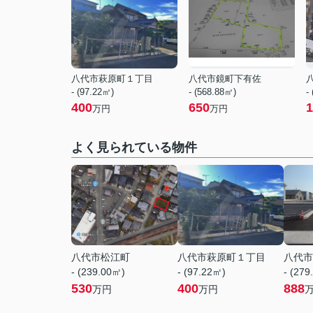
八代市萩原町１丁目
八代市鏡町下有佐
- (97.22㎡)
- (568.88㎡)
-
400
650
1
万円
万円
よく見られている物件
八代市松江町
八代市萩原町１丁目
八代市
- (239.00㎡)
- (97.22㎡)
- (279
530
400
888
万円
万円