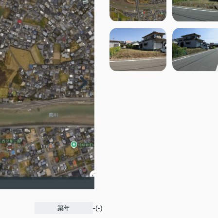
-(-)
築年