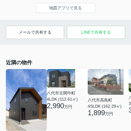
地図アプリで見る
メールで共有する
LINEで共有する
近隣の物件
八代市古閑中町
4LDK (112.61㎡)
八代市高島町
3
2,990
4SLDK (162.29㎡)
万円
1,899
万円