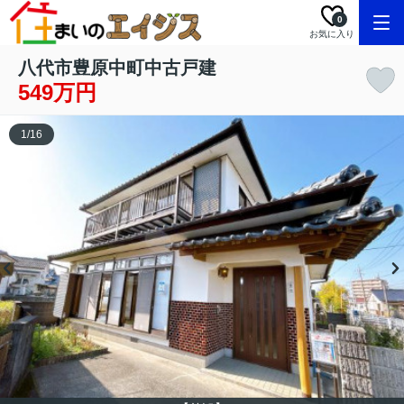
0
お気に入り
八代市豊原中町中古戸建
549万円
1
/
16