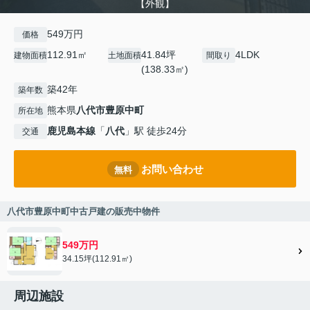
【外観】
549万円
価格
112.91㎡
41.84坪
4LDK
建物面積
土地面積
間取り
(138.33㎡)
築42年
築年数
熊本県
八代市
豊原中町
所在地
鹿児島本線
「
八代
」駅 徒歩24分
交通
お問い合わせ
無料
八代市豊原中町中古戸建の販売中物件
549万円
34.15坪(112.91㎡)
周辺施設