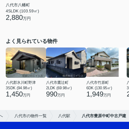
八代市八幡町
4SLDK (103.59㎡)
2,880
万円
よく見られている物件
八代郡氷川町野津
八代市鷹辻町
八代市竹原町
3SDK (94.98㎡)
2LDK (69.98㎡)
6DK (130.95㎡)
3
1,450
990
1,949
万円
万円
万円
へ
八代市の物件一覧
八代駅
八代市豊原中町中古戸建