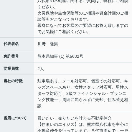
八代市の不動産に関するご質問は、弊社にご相談
ください。
火災保険や生命保険等のご相談や資金計画のご相
談等もおこなっております。
親身になってお客様のご要望にお答え致しますの
でお気軽にご相談ください。
代表者名
川﨑 隆男
免許番号
熊本県知事 (1) 第5632号
従業員数
2人
当社の特徴
駐車場あり、メール対応可、個室での対応可、キ
ッズスペースあり、女性スタッフ対応可、男性ス
タッフ対応可、2級ファイナンシャル・プランニ
ング技能士、周囲に知られずに売却、住み替え相
談
当店について
買いたい・売りたいを叶える不動産仲介
【住まいのエイジス】は、熊本県八代市を中心に
不動産仲介を行っています。八代市周辺で、一戸