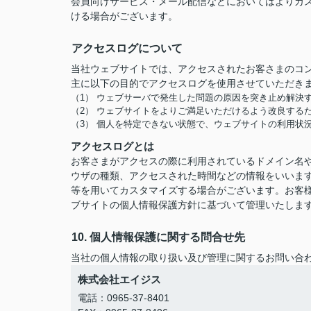
会員向けサービス・メール配信などにおいてはよりカ
ける場合がございます。
アクセスログについて
当社ウェブサイトでは、アクセスされたお客さまのコ
主に以下の目的でアクセスログを使用させていただき
（1） ウェブサーバで発生した問題の原因を突き止め解決
（2） ウェブサイトをよりご満足いただけるよう改良する
（3） 個人を特定できない状態で、ウェブサイトの利用状
アクセスログとは
お客さまがアクセスの際に利用されているドメイン名や
ウザの種類、アクセスされた時間などの情報をいいま
等を用いてカスタマイズする場合がございます。お客
ブサイトの個人情報保護方針に基づいて管理いたしま
10. 個人情報保護に関する問合せ先
当社の個人情報の取り扱い及び管理に関するお問い合
株式会社エイジス
電話：0965-37-8401