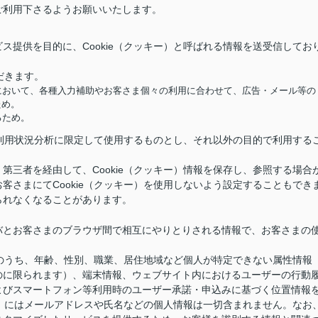
ご利用下さるようお願いいたします。
ス提供を目的に、Cookie（クッキー）と呼ばれる情報を送受信してお
だきます。
において、各種入力補助やお客さま個々の利用に合わせて、広告・メール等の
ため。
るため。
供と利用状況分析に限定して使用するものとし、それ以外の目的で利用する
第三者を経由して、Cookie（クッキー）情報を保存し、参照する場合
客さまにてCookie（クッキー）を使用しないよう設定することもでき
られなくなることがあります。
バとお客さまのブラウザ間で相互にやりとりされる情報で、お客さまの
情報のうち、年齢、性別、職業、居住地域など個人が特定できない属性情報
のに限られます）、端末情報、ウェブサイト内におけるユーザーの行動
よびスマートフォン等利用時のユーザー承諾・申込みに基づく位置情報
キー）にはメールアドレスや氏名などの個人情報は一切含まれません。なお