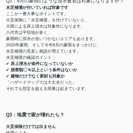
Q2：8月の豪雨のような浸水被害は対象になりますか？
水災補償が付いていれば対象です
ここが一番大事なポイントです。
火災保険に「水災補償」を付けていないと、
大雨による床上浸水は対象外になります。
八代市は平坦地が多く、
豪雨時に排水が追いつかないエリアもあります。
2020年豪雨、そして今年8月の豪雨をきっかけに、
水災補償の見直し相談が増えています。
水災補償の確認ポイント：
✔
床上浸水が条件になっていないか
✔
損害額〇％以上という条件はないか
✔
建物だけでなく家財も対象か
「ハザードマップでは大丈夫だった」
それでも想定を超える雨量は起きています。
Q3：地震で家が壊れたら？
火災保険だけでは出ません
地震による