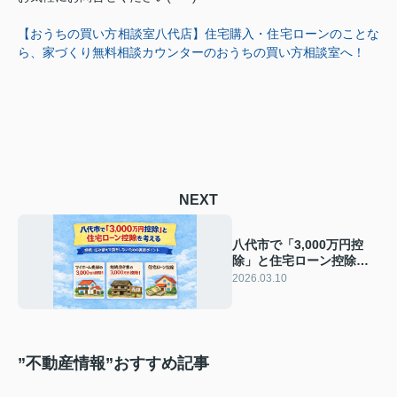
【おうちの買い方相談室八代店】住宅購入・住宅ローンのことな
ら、家づくり無料相談カウンターのおうちの買い方相談室へ！
NEXT
八代市で「3,000万円控
除」と住宅ローン控除を
考える― 相続・住み替え
2026.03.10
で損をしないための実務
ポイント ―
”不動産情報”おすすめ記事