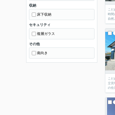
収納
こだ
床下収納
時間
自然
セキュリティ
複層ガラス
その他
南向き
こだ
立宮
の住