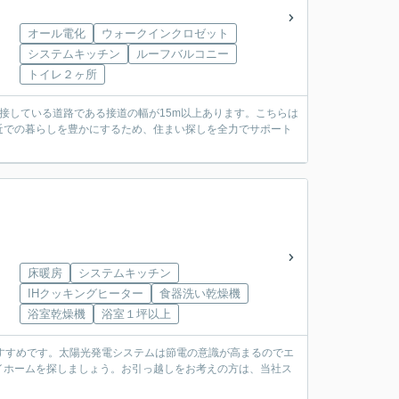
オール電化
ウォークインクロゼット
システムキッチン
ルーフバルコニー
トイレ２ヶ所
接している道路である接道の幅が15m以上あります。こちらは
近での暮らしを豊かにするため、住まい探しを全力でサポート
床暖房
システムキッチン
IHクッキングヒーター
食器洗い乾燥機
浴室乾燥機
浴室１坪以上
すすめです。太陽光発電システムは節電の意識が高まるのでエ
イホームを探しましょう。お引っ越しをお考えの方は、当社ス