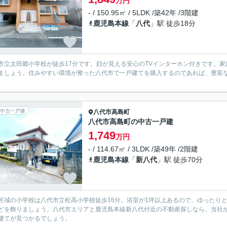
万円
- / 150.95㎡ / 5LDK /築42年 /3階建
鹿児島本線
「
八代
」駅 徒歩18分
市立太田郷小学校が徒歩17分です。顔が見える安心のTVインターホン付きです。家
ましょう。住みやすい環境が整った八代市で一戸建てを購入するのであれば、豊富
中古一戸建
八代市
高島町
八代市高島町の中古一戸建
1,749
万円
- / 114.67㎡ / 3LDK /築49年 /2階建
鹿児島本線
「
新八代
」駅 徒歩70分
区域の小学校は八代市立松高小学校徒歩16分。浴室が1坪以上あるので、ゆったり
どを飾りましょう。八代市エリアと鹿児島本線新八代付近の不動産探しなら、当社
建てが見つかるでしょう。