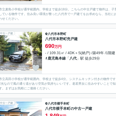
市立麦島小学校が通学範囲内、学校まで徒歩18分。こちらの中古戸建て物件は、子育
している物件です。住み良い環境が整った八代市で一戸建てをお求めなら、当社に
わせください。
中古一戸建
八代市
本野町
八代市本野町売戸建
690
万円
- / 109.31㎡ / 4DK＋S(納戸) /築49年 /1階建
鹿児島本線
「
八代
」駅 徒歩29分
市立高田小学校が通学範囲内、学校まで徒歩4分。システムキッチン付きの物件で
採光なので風の通り道があり空気が気持ちいいです。老若男女に住みやすいことで
す。まずはお気軽にご連絡ください。
中古一戸建
八代市
横手本町
八代市横手本町の中古一戸建
1,849