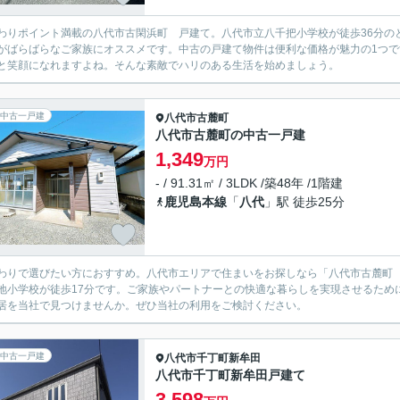
わりポイント満載の八代市古閑浜町 戸建て。八代市立八千把小学校が徒歩36分の
がばらばらなご家族にオススメです。中古の戸建て物件は便利な価格が魅力の1つ
と笑顔になれますよね。そんな素敵でハリのある生活を始めましょう。
中古一戸建
八代市
古麓町
八代市古麓町の中古一戸建
1,349
万円
- / 91.31㎡ / 3LDK /築48年 /1階建
鹿児島本線
「
八代
」駅 徒歩25分
わりで選びたい方におすすめ。八代市エリアで住まいをお探しなら「八代市古麓町
地小学校が徒歩17分です。ご家族やパートナーとの快適な暮らしを実現させるため
居を当社で見つけませんか。ぜひ当社の利用をご検討ください。
中古一戸建
八代市
千丁町新牟田
八代市千丁町新牟田戸建て
3,598