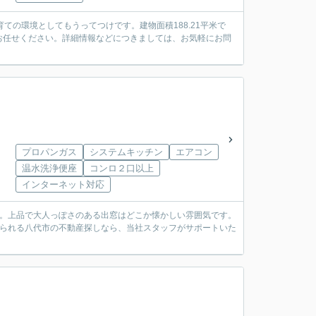
ての環境としてもうってつけです。建物面積188.21平米で
お任せください。詳細情報などにつきましては、お気軽にお問
プロパンガス
システムキッチン
エアコン
温水洗浄便座
コンロ２口以上
インターネット対応
す。上品で大人っぽさのある出窓はどこか懐かしい雰囲気です。
知られる八代市の不動産探しなら、当社スタッフがサポートいた