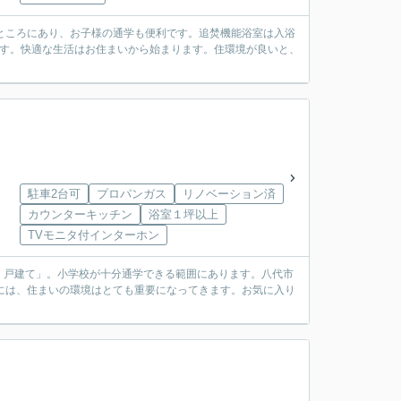
ところにあり、お子様の通学も便利です。追焚機能浴室は入浴
です。快適な生活はお住まいから始まります。住環境が良いと、
駐車2台可
プロパンガス
リノベーション済
カウンターキッチン
浴室１坪以上
TVモニタ付インターホン
 戸建て」。小学校が十分通学できる範囲にあります。八代市
には、住まいの環境はとても重要になってきます。お気に入り