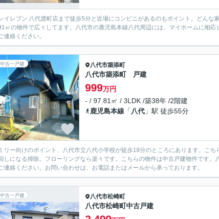
ンイレブン 八代渡町店まで徒歩5分と近場にコンビニがあるのもポイント。どんな
2.91㎡の物件で広々してます。八代市の鹿児島本線八代周辺には、マイホームに相
ご連絡ください。
中古一戸建
八代市
築添町
八代市築添町 戸建
999
万円
- / 97.81㎡ / 3LDK /築38年 /2階建
鹿児島本線
「
八代
」駅 徒歩55分
ミリー向けのポイント、八代市立八代小学校が徒歩18分のところにあります。こちら
回しになる掃除。フローリングなら楽々です。こちらの物件は中古戸建物件です。
ご連絡ください。お問い合わせは、お電話またはメールから承っております。
中古一戸建
八代市
松崎町
八代市松崎町中古戸建