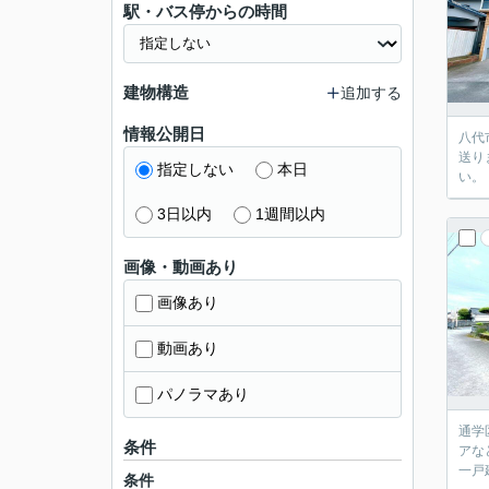
駅・バス停からの時間
建物構造
追加する
情報公開日
八代
送り
指定しない
本日
い。
3日以内
1週間以内
画像・動画あり
画像あり
動画あり
パノラマあり
通学
条件
アな
一戸
条件