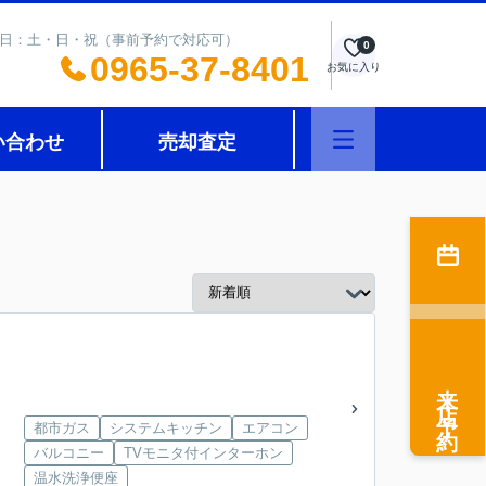
0 定休日：土・日・祝（事前予約で対応可）
0
0965-37-8401
お気に入り
い合わせ
売却査定
来店予約
都市ガス
システムキッチン
エアコン
バルコニー
TVモニタ付インターホン
温水洗浄便座