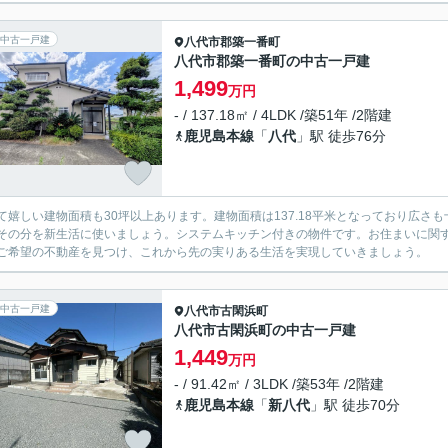
中古一戸建
八代市
郡築一番町
八代市郡築一番町の中古一戸建
1,499
万円
- / 137.18㎡ / 4LDK /築51年 /2階建
鹿児島本線
「
八代
」駅 徒歩76分
て嬉しい建物面積も30坪以上あります。建物面積は137.18平米となっており広さも
その分を新生活に使いましょう。システムキッチン付きの物件です。お住まいに関
ご希望の不動産を見つけ、これから先の実りある生活を実現していきましょう。
中古一戸建
八代市
古閑浜町
八代市古閑浜町の中古一戸建
1,449
万円
- / 91.42㎡ / 3LDK /築53年 /2階建
鹿児島本線
「
新八代
」駅 徒歩70分