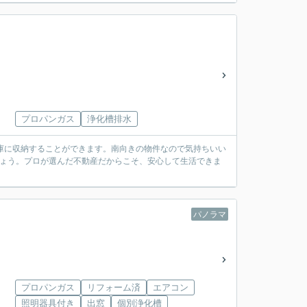
プロパンガス
浄化槽排水
庫に収納することができます。南向きの物件なので気持ちいい
しょう。プロが選んだ不動産だからこそ、安心して生活できま
パノラマ
プロパンガス
リフォーム済
エアコン
照明器具付き
出窓
個別浄化槽