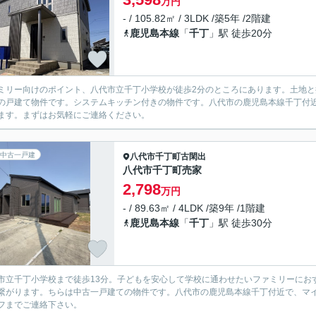
万円
- / 105.82㎡ / 3LDK /築5年 /2階建
鹿児島本線
「
千丁
」駅 徒歩20分
ミリー向けのポイント、八代市立千丁小学校が徒歩2分のところにあります。土地と
の戸建て物件です。システムキッチン付きの物件です。八代市の鹿児島本線千丁付
ます。まずはお気軽にご連絡ください。
中古一戸建
八代市
千丁町古閑出
八代市千丁町売家
2,798
万円
- / 89.63㎡ / 4LDK /築9年 /1階建
鹿児島本線
「
千丁
」駅 徒歩30分
市立千丁小学校まで徒歩13分。子どもを安心して学校に通わせたいファミリーにお
繋がります。ちらは中古一戸建ての物件です。八代市の鹿児島本線千丁付近で、マ
フまでご連絡下さい。