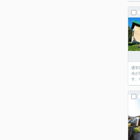
通学
光が
す。