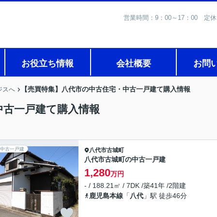
営業時間：9：00～17：0
お役立ち情報
会社概要
お問
【売買特集】八代市の中古住宅・中古一戸建て購入情報
ジスへ
中古一戸建て購入情報
中古一戸建
八代市
古城町
八代市古城町の中古一戸建
1,280
万円
- / 188.21㎡ / 7DK /築41年 /2階建
鹿児島本線
「
八代
」駅 徒歩46分