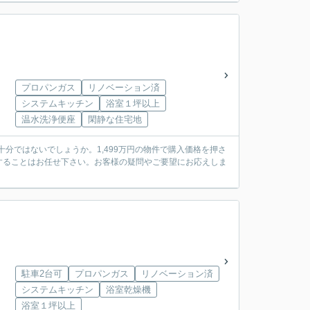
プロパンガス
リノベーション済
システムキッチン
浴室１坪以上
温水洗浄便座
閑静な住宅地
十分ではないでしょうか。1,499万円の物件で購入価格を押さ
することはお任せ下さい。お客様の疑問やご要望にお応えしま
駐車2台可
プロパンガス
リノベーション済
システムキッチン
浴室乾燥機
浴室１坪以上