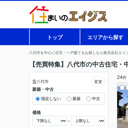
トップ
エリアから探す
八代市を中心に住宅・一戸建てをお探しなら株式会社エイ
【売買特集】八代市の中古住宅・
24
件
八代市
変更
新築・中古
指定しない
新築
中古
価格
～