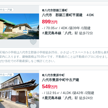
中古一戸建
八代市
郡築三番町
八代市 郡築三番町平屋建 ４DK
899
万円
- / 70.05㎡ / 4DK /築39年 /1階建
鹿児島本線
「
八代
」駅 徒歩72分
区域の小学校は八代市立郡築小学校徒歩25分。かさばってスペースをとる衣類も倉
室内に入ります。建物面積は70.05㎡です。不動産のことは不動産のプロに任せま
ぜひ当社での不動産探しをご検討ください。
中古一戸建
八代市
豊原中町
八代市豊原中町中古戸建
549
万円
- / 112.91㎡ / 4LDK /築42年 /2階建
鹿児島本線
「
八代
」駅 徒歩24分