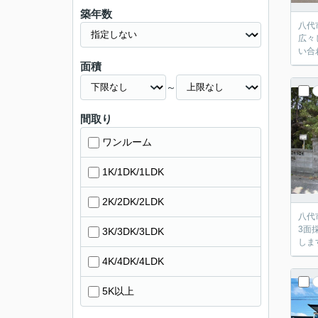
築年数
八代
広々
い合
面積
～
間取り
ワンルーム
1K/1DK/1LDK
2K/2DK/2LDK
八代
3面
3K/3DK/3LDK
しま
4K/4DK/4LDK
5K以上