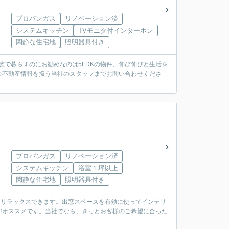
プロパンガス
リノベーション済
システムキッチン
TVモニタ付インターホン
閑静な住宅地
照明器具付き
族で暮らすのにお勧めなのは5LDKの物件、伸び伸びと生活を
な不動産情報を扱う当社のスタッフまでお問い合わせくださ
プロパンガス
リノベーション済
システムキッチン
浴室１坪以上
閑静な住宅地
照明器具付き
とリラックスできます。出窓スペースを有効に使ってインテリ
がオススメです。当社でなら、きっとお客様のご希望に合った