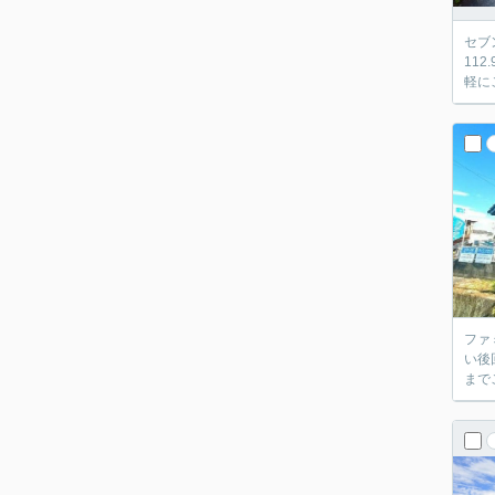
セブ
11
軽に
ファ
い後
まで