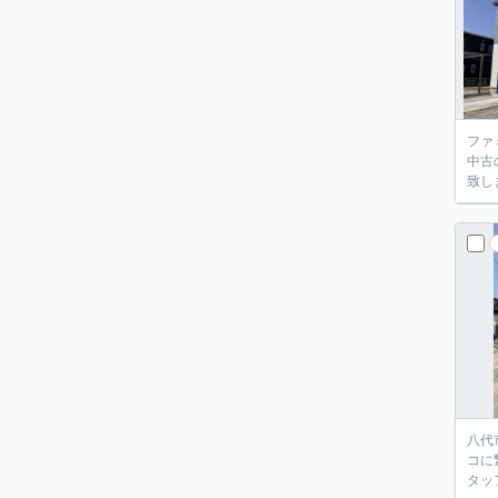
ファ
中古
致し
八代
コに
タッ