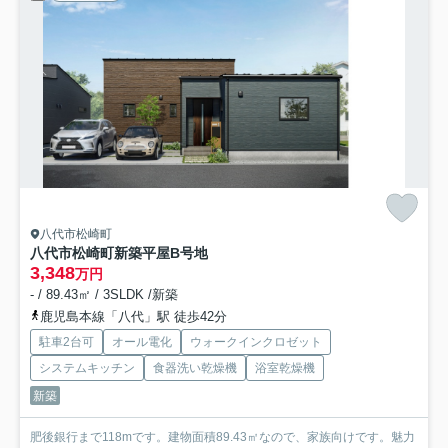
八代市松崎町
八代市松崎町新築平屋B号地
3,348
万円
- / 89.43㎡ / 3SLDK /新築
鹿児島本線「八代」駅 徒歩42分
駐車2台可
オール電化
ウォークインクロゼット
システムキッチン
食器洗い乾燥機
浴室乾燥機
新築
肥後銀行まで118mです。建物面積89.43㎡なので、家族向けです。魅力