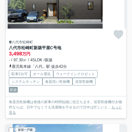
八代市松崎町
八代市松崎町新築平屋C号地
3,498
万円
- / 97.30㎡ / 4SLDK /新築
鹿児島本線「八代」駅 徒歩42分
駐車2台可
オール電化
ウォークインクロゼット
システムキッチン
食器洗い乾燥機
浴室乾燥機
新築
食器洗乾燥機は食後の家事の時間短縮に役立ちます。浴室乾燥機付き物
件ならば、日中でなくても洗濯物を干せるので日中は忙しいと...
もっと
見る
新築一戸建