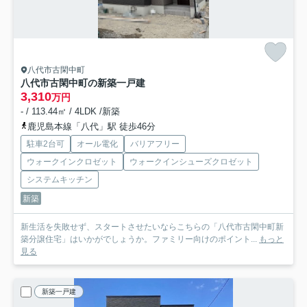
八代市古閑中町
八代市古閑中町の新築一戸建
3,310
万円
- / 113.44㎡ / 4LDK /新築
鹿児島本線「八代」駅 徒歩46分
駐車2台可
オール電化
バリアフリー
ウォークインクロゼット
ウォークインシューズクロゼット
システムキッチン
新築
新生活を失敗せず、スタートさせたいならこちらの「八代市古閑中町新
築分譲住宅」はいかがでしょうか。ファミリー向けのポイント...
もっと
見る
新築一戸建