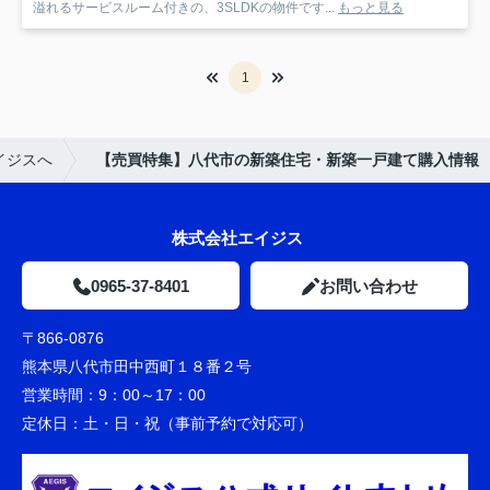
溢れるサービスルーム付きの、3SLDKの物件です...
もっと見る
1
イジスへ
【売買特集】八代市の新築住宅・新築一戸建て購入情報
株式会社エイジス
0965-37-8401
お問い合わせ
〒866-0876
熊本県八代市田中西町１８番２号
営業時間：
9：00～17：00
定休日：
土・日・祝（事前予約で対応可）