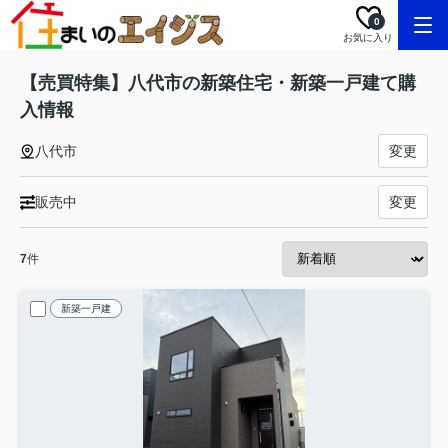
0
お気に入り
【売買特集】八代市の新築住宅・新築一戸建て購
入情報
八代市
変更
販売中
変更
7
件
新築一戸建