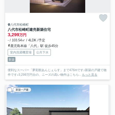
八代市松崎町
八代市松崎町建売新築住宅
3,299
万円
- / 103.54㎡ / 4LDK /予定
鹿児島本線「八代」駅 徒歩45分
室内洗濯機置場
公共下水
新築
便利なスーパー「夢彩館あんじぇらす」まで476mです♪新築の戸建て物
件です♪3,299万円台の、ニーズの高い物件はこちら...
もっと見る
新築一戸建