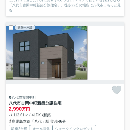
こだわりで選びたい方におすすめ。八代市エリアで住まいをお探しなら
「八代市古閑中町新築分譲住宅」。徒歩22分の場所に八代市...
もっと見
る
新築一戸建
八代市古閑中町
八代市古閑中町新築分譲住宅
2,990
万円
- / 112.61㎡ / 4LDK /新築
鹿児島本線「八代」駅 徒歩46分
駐車2台可
オール電化
ウォークインクロゼット