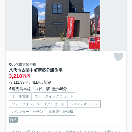
八代市古閑中町
八代市古閑中町新築分譲住宅
3,210
万円
- / 111.99㎡ / 4LDK /新築
鹿児島本線「八代」駅 徒歩46分
オール電化
ウォークインクロゼット
ウォークインシューズクロゼット
システムキッチン
カウンターキッチン
食器洗い乾燥機
新築