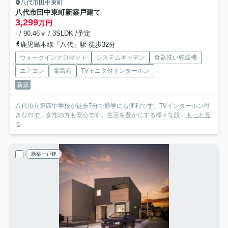
八代市田中東町
八代市田中東町新築戸建て
3,299
万円
- / 90.46㎡ / 3SLDK /予定
鹿児島本線「八代」駅 徒歩32分
ウォークインクロゼット
システムキッチン
食器洗い乾燥機
エアコン
電気有
TVモニタ付インターホン
新築
八代市立第四中学校が徒歩7分で通学にも便利です。TVインターホン付
きなので、女性の方も安心です。生活を豊かにする様々な設...
もっと見
る
新築一戸建