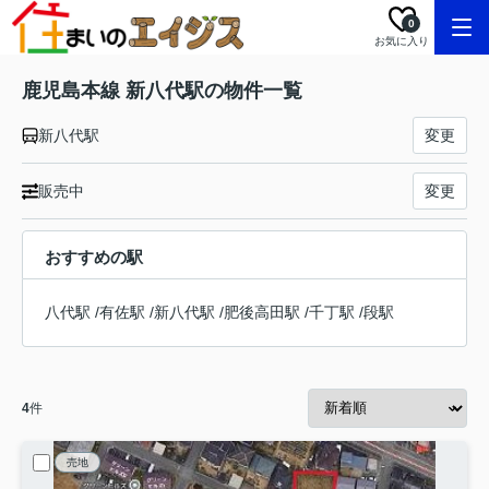
0
お気に入り
鹿児島本線 新八代駅の物件一覧
新八代駅
変更
販売中
変更
おすすめの駅
八代駅
/
有佐駅
/
新八代駅
/
肥後高田駅
/
千丁駅
/
段駅
4
件
売地