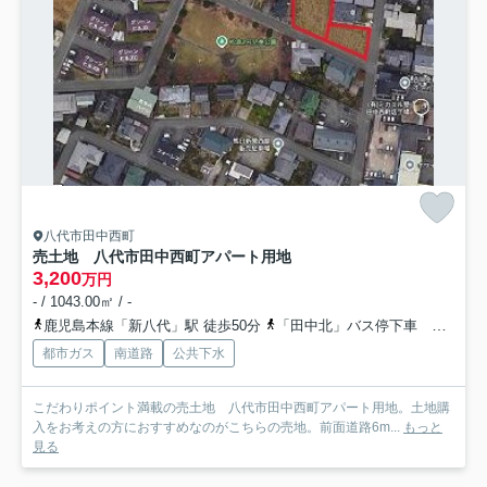
八代市田中西町
売土地 八代市田中西町アパート用地
3,200
万円
- / 1043.00㎡ / -
鹿児島本線「新八代」駅 徒歩50分
「田中北」バス停下車 徒歩2分
都市ガス
南道路
公共下水
こだわりポイント満載の売土地 八代市田中西町アパート用地。土地購
入をお考えの方におすすめなのがこちらの売地。前面道路6m...
もっと
見る