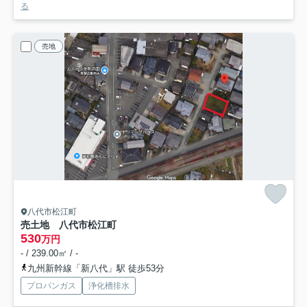
る
売地
八代市松江町
売土地 八代市松江町
530
万円
- / 239.00㎡ / -
九州新幹線「新八代」駅 徒歩53分
プロパンガス
浄化槽排水