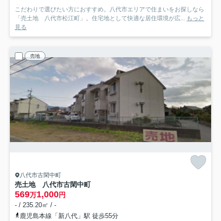
こだわりで選びたい方におすすめ。八代市エリアで住まいをお探しなら
「売土地 八代市松江町」。住宅地として快適な居住環境が広...
もっと
見る
売地
八代市古閑中町
売土地 八代市古閑中町
569
1,000
万
円
- / 235.20㎡ / -
鹿児島本線「新八代」駅 徒歩55分