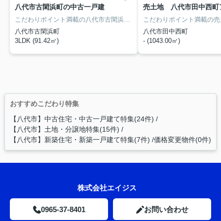
八代市古閑浜町の中古一戸建
売土地 八代市田中西町
こだわりポイント満載の八代市古閑浜町 戸建て。八代市立八千把小学校が徒歩36分のところにあり、お子様の通学も便利です。追焚機能浴室は入浴時間がばらばらなご家族にオススメです。中古の戸建て物件は便利な価格が魅力の1つです。快適な生活はお住まいから始まります。住環境が良いと、自然と笑顔になれますよね。そんな素敵でハリのある生活を始めましょう。
八代市古閑浜町
八代市田中西町
3LDK (91.42㎡)
- (1043.00㎡)
おすすめこだわり特集
【八代市】中古住宅・中古一戸建て特集(24件)
【八代市】土地・分譲地特集(15件)
【八代市】新築住宅・新築一戸建て特集(7件)
価格変更物件(0件)
株式会社エイジス
0965-37-8401
お問い合わせ