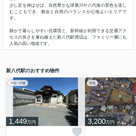
少し足を伸ばせば、自然豊かな球磨川や八代海の景色を楽し
むこともでき、都会と自然のバランスが心地よいエリアで
す。
静かで暮らしやすい住環境と、新幹線が利用できる交通アク
セスの良さを兼ね備えた新八代駅周辺は、ファミリー層にも
人気の高い地域です。
新八代駅のおすすめ物件
中古一戸建
売地
1,449
3,200
万円
万円