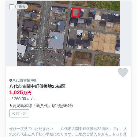
売地
八代市古閑中町
八代市古閑中町仮換地25街区
1,025
万円
- / 260.00㎡ / -
鹿児島本線「新八代」駅 徒歩64分
公共下水
ぜひ一度見ていただきたい、「八代市古閑中町仮換地25街区」です。人
気の八代市立八千把小学校になります。土地のご購入をお考...
もっと見